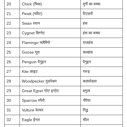
20
Chick (चिक)
मुर्गी का बच्चा
21
Pewit (पविट)
टिटहरी
22
Swan स्वान
हंस
23
Cygnet सिग्नेट
हंस का बच्चा
24
Flamingo फ्लैमिंगो
राजहंस
25
Goose गूस
कलहंस
26
Penguin पेंगुइन
पेंगुइन
27
Kite काइट
गरुड़
28
Woodpecker वुडपेकर
कठफोडवा
29
Great Egret ग्रेट इग्रेट
बगुला
30
Sparrow स्पैरो
गौरैया
31
Vulture वेल्चर
गिद्ध
32
Eagle ईगल
चील