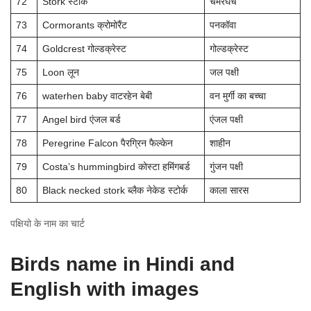
72
Stork स्टोर्क
चमरघेंच
73
Cormorants क्रोमोरैंट
पनकॉवा
74
Goldcrest गोल्डक्रेस्ट
गोल्डक्रेस्ट
75
Loon लून
जल पक्षी
76
waterhen baby वाटरहेन बेबी
वन मुर्गी का बच्चा
77
Angel bird एंजल बर्ड
एंजल पक्षी
78
Peregrine Falcon पैरग्रिन फैल्केन
शाहीन
79
Costa’s hummingbird कोस्टा हमिंगबर्ड
गुंजन पक्षी
80
Black necked stork ब्लैक नेकेड स्टोर्क
काला सारस
पक्षियो के नाम का चार्ट
Birds name in Hindi and
English with images