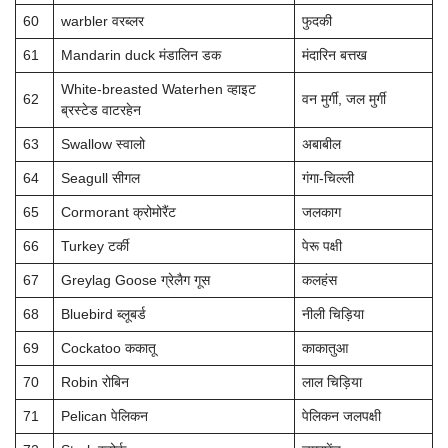
60
warbler वरब्लर
फुदकी
61
Mandarin duck मंडालिन डक
मंदारिन बत्तख
White-breasted Waterhen व्हाइट
62
वन मुर्गी, जल मुर्गी
ब्रस्टेड वाटरहेन
63
Swallow स्वालो
अबाबील
64
Seagull सीगल
गंगा-चिल्ली
65
Cormorant क्रोमोरैंट
जलकाग
66
Turkey टर्की
पेरू पक्षी
67
Greylag Goose ग्रेलैग गूस
कलहंस
68
Bluebird ब्लूबर्ड
नीली चिड़िया
69
Cockatoo ककातू
काकातुआ
70
Robin रोबिन
लाल चिड़िया
71
Pelican पेलिकन
पेलिकन जलपक्षी