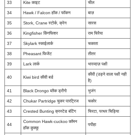
33
Kite काइट
चील
34
Hawk / Falcon हॉक / फॉकन
बाज़
35
Stork, Crane स्टोर्क, क्रेन
सारस
36
Kingfisher किंगफिशर
राम चिरैया
37
Skylark स्काईलार्क
चकाता
38
Pheasant फिजेंट
तीतर
39
Lark लार्क
भारव्दाज़ पक्षी
कीवी (उड़ने वाला पक्षी नही
40
Kiwi bird कीवी बर्ड
है)
41
Black Drongo ब्लैक ड्रोंगो
भुजंग
42
Chukar Partridge चुकर पारट्रिज
चकोर
43
Crested Bunting क्रस्टेड बंटिंग
चिरटा, पत्थर चिड़िया
Common Hawk-cuckoo कॉमन
44
पपीहा
हॉक कुक्कू