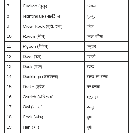
7
Cuckoo (कुकु)
कोयल
8
Nightingale (नाइटिंगल)
बुलबुल
9
Crow, Rook (क्रो, रूक)
कौआ
10
Raven (रैवेन)
काला कौआ
11
Pigeon (पिजेन)
कबूतर
12
Dove (डव)
पड़की
13
Duck (डक)
बतख
14
Ducklings (डकलिंग्स)
बतख का बच्चा
15
Drake (ड्रैक)
नर बत्तक
16
Ostrich (ऑस्ट्रिच)
शुतुरमुग
17
Owl (आउल)
उल्लू
18
Cock (कॉक)
मुर्गा
19
Hen (हेन)
मुर्गी