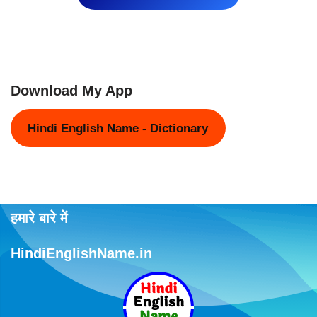
Download My App
Hindi English Name - Dictionary
हमारे बारे में
HindiEnglishName.in