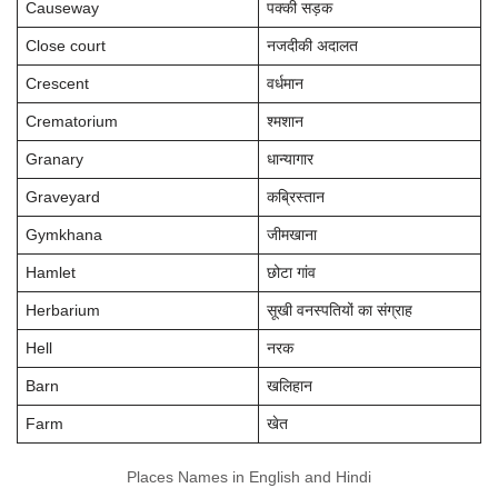
Causeway
पक्की सड़क
Close court
नजदीकी अदालत
Crescent
वर्धमान
Crematorium
श्मशान
Granary
धान्यागार
Graveyard
कब्रिस्तान
Gymkhana
जीमखाना
Hamlet
छोटा गांव
Herbarium
सूखी वनस्पतियों का संग्राह
Hell
नरक
Barn
खलिहान
Farm
खेत
Places Names in English and Hindi